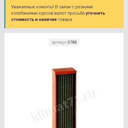
Моноблоки
Уважаемые клиенты! В связи с резкими
Водяные тепло
Электротримм
колебаниями курсов валют просьба
уточнять
(калориферы)
Мультизональн
стоимость и наличие
товара
VRF
Бензотриммер
Терморегулятор
Компрессорно-
Газонокосилки 
блоки (ККБ)
Электрокамины
артикул
5788
Газонокосилки
Чиллеры
Сушилки для ру
Подметально-у
Фанкойлы
Полотенцесуши
техника
Автомобильные
Твердотопливн
Измельчители в
Вентиляторы
Печи банные
Дровоколы
Очистители и у
Нагревательный
воздуха
Теплогенерато