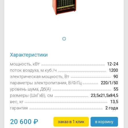
Осушители воз
отработанном 
Wi-Fi модуля д
Характеристики
мощность, кВт
12-24
поток воздуха, м.куб./ч
1200
электрическая мощность, Вт
90
параметры электропитания, В/Ф/Гц
220/1/50
уровень шума, Дб(А)
55
размеры (ШxГxВ), см
23,5x21,5x84,5
вес, кг
13,5
гарантия
2 года
20 600
заказ в 1 клик
в корзину