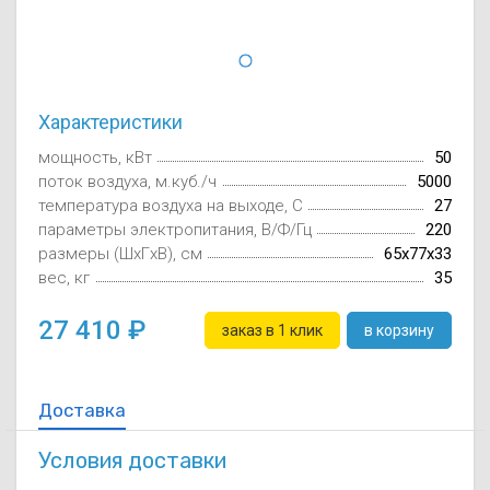
Осушители воз
отработанном 
Wi-Fi модуля д
Характеристики
мощность, кВт
50
поток воздуха, м.куб./ч
5000
температура воздуха на выходе, C
27
параметры электропитания, В/Ф/Гц
220
размеры (ШxГxВ), см
65х77х33
вес, кг
35
27 410
заказ в 1 клик
в корзину
Доставка
Условия доставки