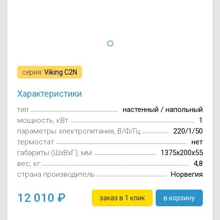
Осушители воз
отработанном 
Wi-Fi модуля д
серия:
Viking C2N
Характеристики
тип
настенный / напольный
мощность, кВт
1
параметры электропитания, В/Ф/Гц
220/1/50
термостат
нет
габариты (ШxВxГ), мм
1375х200х55
вес, кг
4,8
страна производитель
Норвегия
12 010
заказ в 1 клик
в корзину