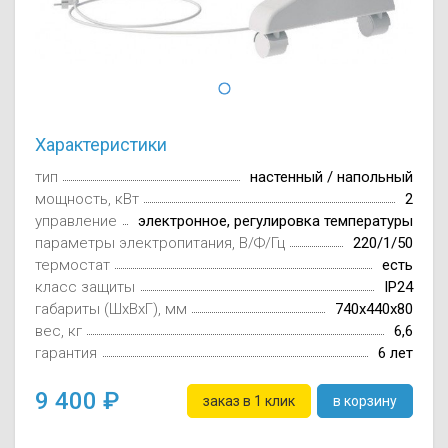
Осушители воз
отработанном 
Wi-Fi модуля д
Характеристики
тип
настенный / напольный
мощность, кВт
2
управление
электронное, регулировка температуры
параметры электропитания, В/Ф/Гц
220/1/50
термостат
есть
класс защиты
IP24
габариты (ШxВxГ), мм
740х440х80
вес, кг
6,6
гарантия
6 лет
9 400
заказ в 1 клик
в корзину