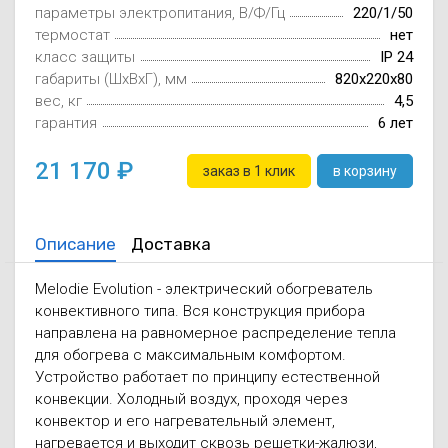
параметры электропитания, В/Ф/Гц
220/1/50
Осушители воз
отработанном 
термостат
нет
класс защиты
IP 24
Wi-Fi модуля д
габариты (ШxВxГ), мм
820x220x80
вес, кг
4,5
гарантия
6 лет
21 170
заказ в 1 клик
в корзину
Описание
Доставка
Melodie Evolution - электрический обогреватель
конвективного типа. Вся конструкция прибора
направлена на равномерное распределение тепла
для обогрева с максимальным комфортом.
Устройство работает по принципу естественной
конвекции. Холодный воздух, проходя через
конвектор и его нагревательный элемент,
нагревается и выходит сквозь решетки-жалюзи,