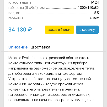
класс защиты
IP 24
Осушители воз
отработанном 
габариты (ШxВxГ), мм
1300x150x80
вес, кг
5,5
Wi-Fi модуля д
гарантия
6 лет
34 130
заказ в 1 клик
в корзину
Описание
Доставка
Melodie Evolution - электрический обогреватель
конвективного типа. Вся конструкция прибора
направлена на равномерное распределение тепла
для обогрева с максимальным комфортом.
Устройство работает по принципу естественной
конвекции. Холодный воздух, проходя через
конвектор и его нагревательный элемент,
нагревается и выходит сквозь решетки-жалюзи,
незамедлительно начиная обогревать помещение.