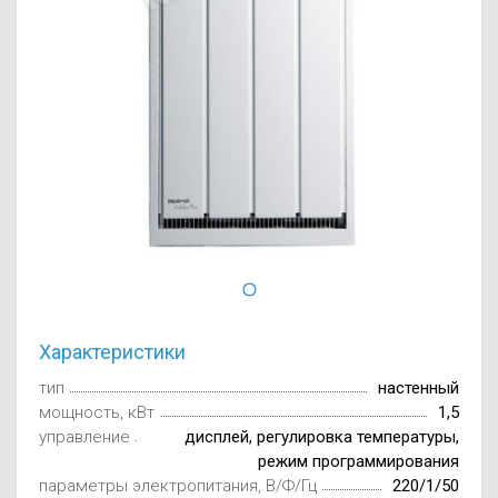
Осушители воз
отработанном 
Wi-Fi модуля д
Характеристики
тип
настенный
мощность, кВт
1,5
управление
дисплей, регулировка температуры,
режим программирования
параметры электропитания, В/Ф/Гц
220/1/50