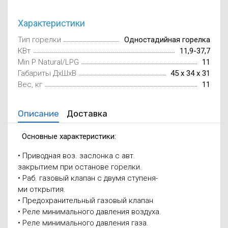
Осушители воз
отработанном 
Характеристики
Wi-Fi модуля д
Тип горелки
Одностадийная горелка
КВт
11,9-37,7
Min P Natural/LPG
11
Габариты ДxШxВ
45 x 34 x 31
Вес, кг
11
Описание
Доставка
Основные характеристики:
• Приводная воз. заслонка с авт.
закрытием при останове горелки.
• Раб. газовый клапан с двумя ступеня-
ми открытия.
• Предохранительный газовый клапан
• Реле минимального давления воздуха.
• Реле минимального давления газа.