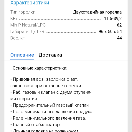
Характеристики
Осушители воз
отработанном 
Тип горелки
Двухстадийная горелка
КВт
11,5-39,2
Wi-Fi модуля д
Min P Natural/LPG
62
Габариты ДxШxВ
96 x 50 x 54
Вес, кг
44
Описание
Доставка
Основные характеристики:
• Приводная воз. заслонка с авт.
закрытием при останове горелки.
• Раб. газовый клапан с двумя ступеня-
ми открытия.
• Предохранительный газовый клапан
• Реле минимального давления воздуха.
• Реле минимального давления газа.
• Газовый стабилизатор.
• Длинная головка на подвижном