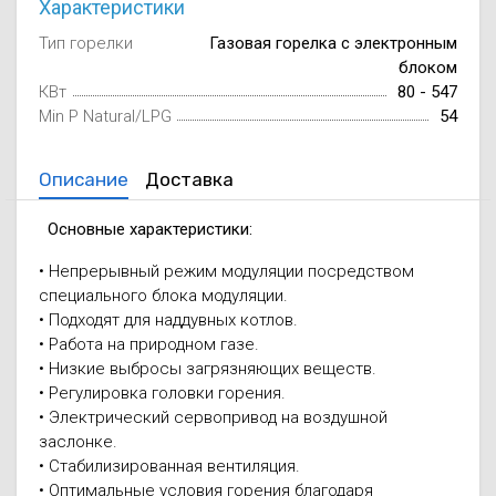
Характеристики
Осушители воз
отработанном 
Тип горелки
Газовая горелка с электронным
блоком
Wi-Fi модуля д
КВт
80 - 547
Min P Natural/LPG
54
Описание
Доставка
Основные характеристики:
• Непрерывный режим модуляции посредством
специального блока модуляции.
• Подходят для наддувных котлов.
• Работа на природном газе.
• Низкие выбросы загрязняющих веществ.
• Регулировка головки горения.
• Электрический сервопривод на воздушной
заслонке.
• Стабилизированная вентиляция.
• Оптимальные условия горения благодаря