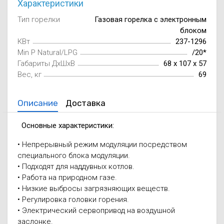
Характеристики
Осушители воз
отработанном 
Тип горелки
Газовая горелка с электронным
блоком
Wi-Fi модуля д
КВт
237-1296
Min P Natural/LPG
/20*
Габариты ДxШxВ
68 x 107 x 57
Вес, кг
69
Описание
Доставка
Основные характеристики:
• Непрерывный режим модуляции посредством
специального блока модуляции.
• Подходят для наддувных котлов.
• Работа на природном газе.
• Низкие выбросы загрязняющих веществ.
• Регулировка головки горения.
• Электрический сервопривод на воздушной
заслонке.