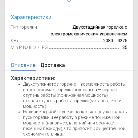
Осушители воз
отработанном 
Характеристики
Wi-Fi модуля д
Тип горелки
Двухстадийная горелка с
электромеханическим управлением
КВт
2080 - 4275
Min P Natural/LPG
35
Описание
Доставка
Характеристики:
Двухступенчатое горение – возможность работы
в трех режимах: горелка выключена — первая
ступень работы (пониженная мощность) —
вторая ступень работы горелки (установленная
мощность).
Наличие первой ступени позволяет осуществлять
пуск горелки и ее работу в режиме пониженной
мощности (например, в летний или осеннее/
весенний периоды), что приводит к существенной
экономии топлива.