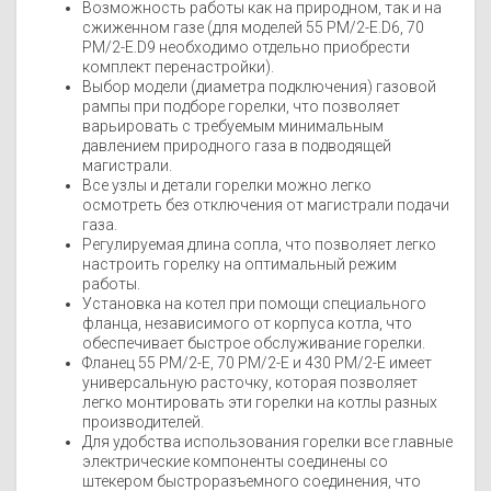
Возможность работы как на природном, так и на
сжиженном газе (для моделей 55 PM/2-E.D6, 70
PM/2-E.D9 необходимо отдельно приобрести
комплект перенастройки).
Выбор модели (диаметра подключения) газовой
рампы при подборе горелки, что позволяет
варьировать с требуемым минимальным
давлением природного газа в подводящей
магистрали.
Все узлы и детали горелки можно легко
осмотреть без отключения от магистрали подачи
газа.
Регулируемая длина сопла, что позволяет легко
настроить горелку на оптимальный режим
работы.
Установка на котел при помощи специального
фланца, независимого от корпуса котла, что
обеспечивает быстрое обслуживание горелки.
Фланец 55 PM/2-E, 70 РМ/2-Е и 430 РМ/2-Е имеет
универсальную расточку, которая позволяет
легко монтировать эти горелки на котлы разных
производителей.
Для удобства использования горелки все главные
электрические компоненты соединены со
штекером быстроразъемного соединения, что