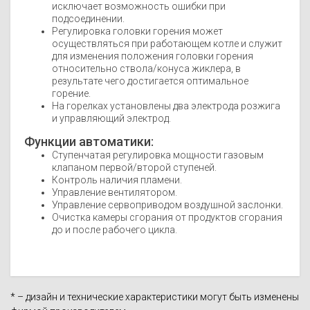
исключает возможность ошибки при
подсоединении.
Регулировка головки горения может
осуществляться при работающем котле и служит
для изменения положения головки горения
относительно ствола/конуса жиклера, в
результате чего достигается оптимальное
горение.
На горелках установлены два электрода розжига
и управляющий электрод.
Функции автоматики:
Ступенчатая регулировка мощности газовым
клапаном первой/второй ступеней.
Контроль наличия пламени.
Управление вентилятором.
Управление сервоприводом воздушной заслонки.
Очистка камеры сгорания от продуктов сгорания
до и после рабочего цикла.
* – дизайн и технические характеристики могут быть изменены