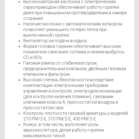
Высоконапорная заслонка с электрическим
сервоприводом обеспечивает работу горелки
даже при повышенном противодавлении в камере
сгорания.
Наличие заслонки с автоматическим затвором
позволяет уменьшить потерю тепла при
выключенной горелке.
Вентилятор на подаче воздуха.
Форма головки горения обеспечивает высокие
показатели сжигания топлива и низкие выбросы
CO и NOx.
Газовая рампа со стабилизатором,
предохранительным клапаном, двойным газовым
клапаном и фильтром.
Высокая степень безопасности вследствие
комплектации электронными приборами
управления и контроля, электродом ионизации
(для контроля наличия пламени), газовыми
клапанами класса А, прессостатом воздуха и
прессостатом газа.
Контроль плотности газовой арматуры у моделей
210 PM/2-E, 310 PM/2-E, 430 PM/2-E.
Кожух, в том числе, выполняет роль
звукоизолятора, делая работу горелки
максимально тихой.