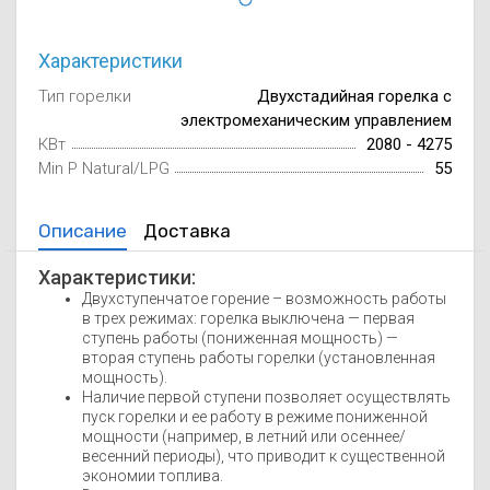
Осушители воз
отработанном 
Характеристики
Wi-Fi модуля д
Тип горелки
Двухстадийная горелка с
электромеханическим управлением
КВт
2080 - 4275
Min P Natural/LPG
55
Описание
Доставка
Характеристики:
Двухступенчатое горение – возможность работы
в трех режимах: горелка выключена — первая
ступень работы (пониженная мощность) —
вторая ступень работы горелки (установленная
мощность).
Наличие первой ступени позволяет осуществлять
пуск горелки и ее работу в режиме пониженной
мощности (например, в летний или осеннее/
весенний периоды), что приводит к существенной
экономии топлива.