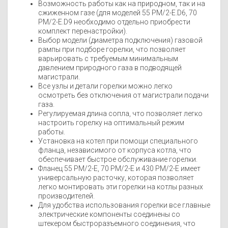
Возможность работы как на природном, так и на
сжиженном газе (для моделей 55 PM/2-E.D6, 70
PM/2-E.D9 необходимо отдельно приобрести
комплект перенастройки).
Выбор модели (диаметра подключения) газовой
рампы при подборе горелки, что позволяет
варьировать с требуемым минимальным
давлением природного газа в подводящей
магистрали.
Все узлы и детали горелки можно легко
осмотреть без отключения от магистрали подачи
газа.
Регулируемая длина сопла, что позволяет легко
настроить горелку на оптимальный режим
работы.
Установка на котел при помощи специального
фланца, независимого от корпуса котла, что
обеспечивает быстрое обслуживание горелки.
Фланец 55 PM/2-E, 70 РМ/2-Е и 430 РМ/2-Е имеет
универсальную расточку, которая позволяет
легко монтировать эти горелки на котлы разных
производителей.
Для удобства использования горелки все главные
электрические компоненты соединены со
штекером быстроразъемного соединения, что