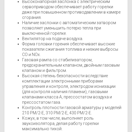
Высоконапорная заслонка с электрическим
сервоприводом обеспечивает работу горелки
даже при повышенном противодавлении в камере
сгорания.
Наличие заслонки с автоматическим затвором
позволяет уменьшить потерю тепла при
выключенной горелке.
Вентилятор на подаче воздуха.
Форма головки горения обеспечивает высокие
показатели сжигания топлива и низкие выбросы
CO и NOx.
Газовая рампа со стабилизатором,
предохранительным клапаном, двойным газовым
клапаном и фильтром.
Высокая степень безопасности вследствие
комплектации электронными приборами
управления и контроля, электродом ионизации
(для контроля наличия пламени), газовыми
клапанами класса А, прессостатом воздуха и
прессостатом газа.
Контроль плотности газовой арматуры у моделей
210 PM/2-E, 310 PM/2-E, 430 PM/2-E.
Кожух, в том числе, выполняет роль
звукоизолятора, делая работу горелки
максимально тихой.