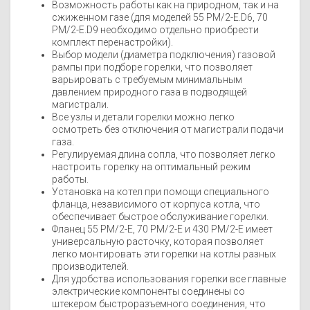
Возможность работы как на природном, так и на
сжиженном газе (для моделей 55 PM/2-E.D6, 70
PM/2-E.D9 необходимо отдельно приобрести
комплект перенастройки).
Выбор модели (диаметра подключения) газовой
рампы при подборе горелки, что позволяет
варьировать с требуемым минимальным
давлением природного газа в подводящей
магистрали.
Все узлы и детали горелки можно легко
осмотреть без отключения от магистрали подачи
газа.
Регулируемая длина сопла, что позволяет легко
настроить горелку на оптимальный режим
работы.
Установка на котел при помощи специального
фланца, независимого от корпуса котла, что
обеспечивает быстрое обслуживание горелки.
Фланец 55 PM/2-E, 70 РМ/2-Е и 430 РМ/2-Е имеет
универсальную расточку, которая позволяет
легко монтировать эти горелки на котлы разных
производителей.
Для удобства использования горелки все главные
электрические компоненты соединены со
штекером быстроразъемного соединения, что