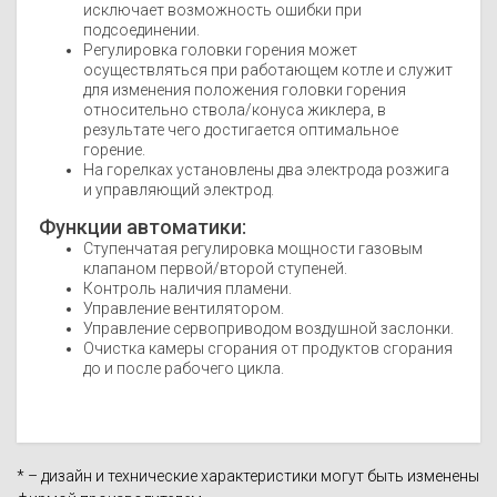
исключает возможность ошибки при
подсоединении.
Регулировка головки горения может
осуществляться при работающем котле и служит
для изменения положения головки горения
относительно ствола/конуса жиклера, в
результате чего достигается оптимальное
горение.
На горелках установлены два электрода розжига
и управляющий электрод.
Функции автоматики:
Ступенчатая регулировка мощности газовым
клапаном первой/второй ступеней.
Контроль наличия пламени.
Управление вентилятором.
Управление сервоприводом воздушной заслонки.
Очистка камеры сгорания от продуктов сгорания
до и после рабочего цикла.
* – дизайн и технические характеристики могут быть изменены