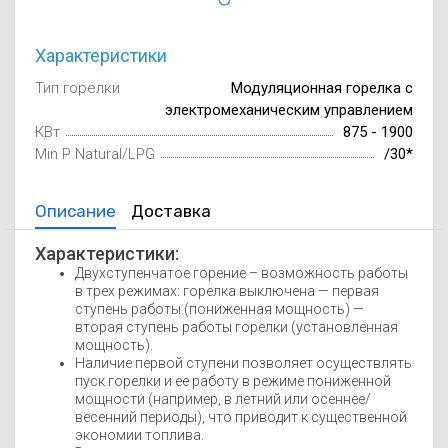
Осушители воз
отработанном 
Характеристики
Wi-Fi модуля д
Тип горелки
Модуляционная горелка с
электромеханическим управлением
КВт
875 - 1900
Min P Natural/LPG
/30*
Описание
Доставка
Характеристики:
Двухступенчатое горение – возможность работы
в трех режимах: горелка выключена — первая
ступень работы (пониженная мощность) —
вторая ступень работы горелки (установленная
мощность).
Наличие первой ступени позволяет осуществлять
пуск горелки и ее работу в режиме пониженной
мощности (например, в летний или осеннее/
весенний периоды), что приводит к существенной
экономии топлива.