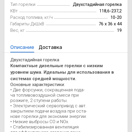
Тип горелки
Двухстадийная горелка
Осушители воз
отработанном 
КВт
118,6-237,2
Расход топлива, кг/ч
10-20
Wi-Fi модуля д
Габариты ДxШxВ
76 x 36 x 44
Вес, кг
19
Описание
Доставка
Двухстадийная горелка
Компактные дизельные горелки с низким
уровнем шума. Идеальны для использования в
системах средней мощности.
Основные характеристики:
• Две форсунки, сокращенная пода-
ча топливовоздушной смеси при
розжиге, 2 ступени работы.
• Электрический сервопривод с авт.
закрытием подачи воздуха при оста-
нове горелки для экономии энергии.
• Низкие выбросы CO и NOx.
• Стабилизированная вентиляция