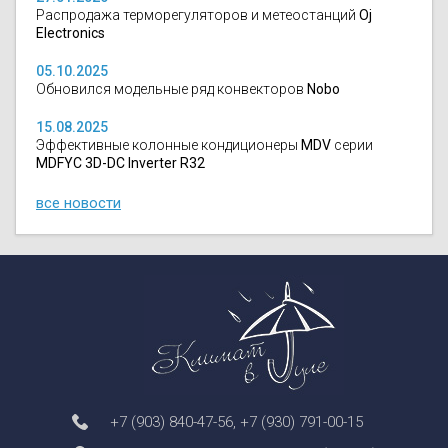
Распродажа терморегуляторов и метеостанций
Oj
Electronics
05.10.2025
Обновился модельные ряд конвекторов
Nobo
15.08.2025
Эффективные колонные кондиционеры
MDV
серии
MDFYC 3D-DC Inverter R32
все новости
+7 (903) 840-47-56
,
+7 (930) 791-00-15