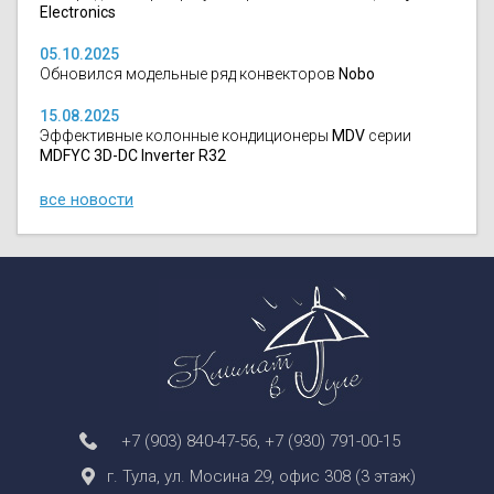
Electronics
05.10.2025
Обновился модельные ряд конвекторов
Nobo
15.08.2025
Эффективные колонные кондиционеры
MDV
серии
MDFYC 3D-DC Inverter R32
все новости
+7 (903) 840-47-56
,
+7 (930) 791-00-15
г. Тула, ул. Мосина 29, офис 308 (3 этаж)