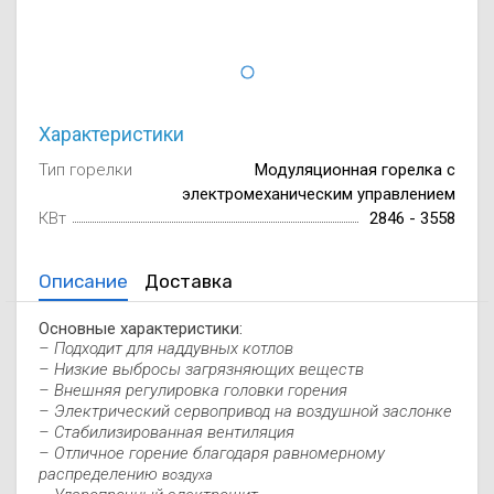
Осушители воз
отработанном 
Wi-Fi модуля д
Характеристики
Тип горелки
Модуляционная горелка с
электромеханическим управлением
КВт
2846 - 3558
Описание
Доставка
Основные характеристики:
– Подходит для наддувных котлов
– Низкие выбросы загрязняющих веществ
– Внешняя регулировка головки горения
– Электрический сервопривод на воздушной заслонке
– Стабилизированная вентиляция
– Отличное горение благодаря равномерному
распределению
воздуха