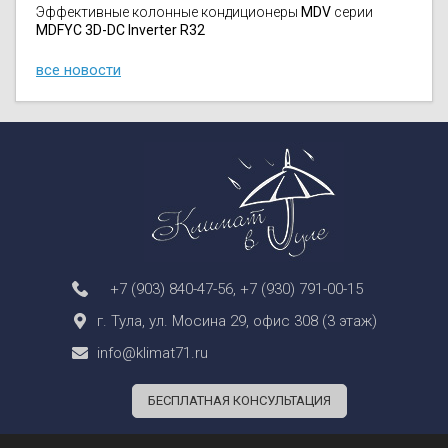
Эффективные колонные кондиционеры
MDV
серии
MDFYC 3D-DC Inverter R32
все новости
+7 (903) 840-47-56
,
+7 (930) 791-00-15
г. Тула, ул. Мосина 29, офис 308 (3 этаж)
info@klimat71.ru
БЕСПЛАТНАЯ КОНСУЛЬТАЦИЯ