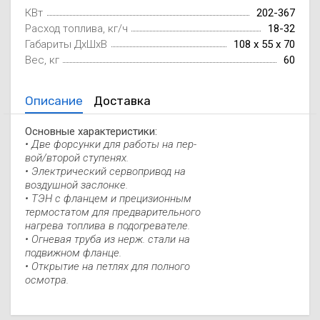
КВт
Осушители воз
отработанном 
202-367
Расход топлива, кг/ч
18-32
Габариты ДxШxВ
108 x 55 x 70
Wi-Fi модуля д
Вес, кг
60
Описание
Доставка
Основные характеристики:
• Две форсунки для работы на пер-
вой/второй ступенях.
• Электрический сервопривод на
воздушной заслонке.
• ТЭН с фланцем и прецизионным
термостатом для предварительного
нагрева топлива в подогревателе.
• Огневая труба из нерж. стали на
подвижном фланце.
• Открытие на петлях для полного
осмотра.