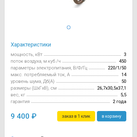
Осушители воз
отработанном 
Wi-Fi модуля д
Характеристики
мощность, кВт
3
поток воздуха, м.куб./ч
450
параметры электропитания, В/Ф/Гц
220/1/50
макс. потребляемый ток, А
14
уровень шума, Дб(А)
50
размеры (ШxГxВ), см
26,7x30,5x37,1
вес, кг
5,5
гарантия
2 года
9 400
заказ в 1 клик
в корзину