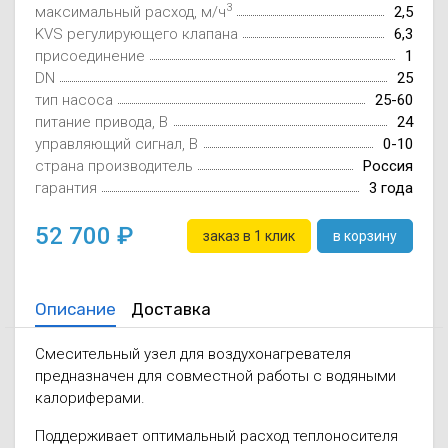
3
максимальный расход, м/ч
2,5
Осушители воз
отработанном 
KVS регулирующего клапана
6,3
присоединение
1
Wi-Fi модуля д
DN
25
тип насоса
25-60
питание привода, В
24
управляющий сигнал, В
0-10
страна производитель
Россия
гарантия
3 года
52 700
заказ в 1 клик
в корзину
Описание
Доставка
Смесительный узел для воздухонагревателя
предназначен для совместной работы с водяными
калориферами.
Поддерживает оптимальный расход теплоносителя