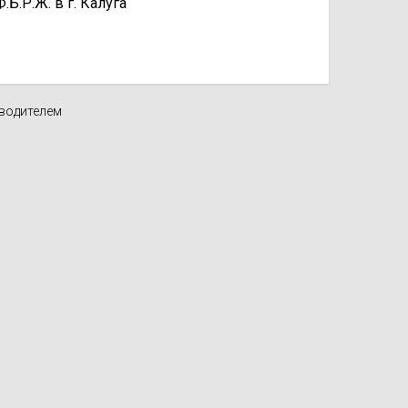
.Р.Ж. в г. Калуга
зводителем