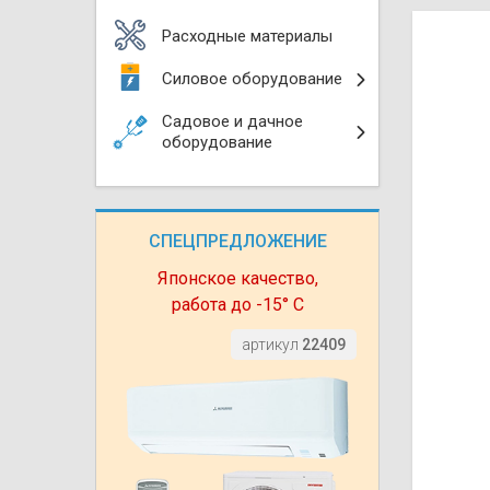
Моноблоки
Водяные тепло
Электротримм
Расходные материалы
(калориферы)
Мультизональн
Силовое оборудование
VRF
Бензотриммер
Терморегулятор
Садовое и дачное
Компрессорно-
Газонокосилки 
оборудование
блоки (ККБ)
Электрокамины
Газонокосилки
Чиллеры
Сушилки для ру
СПЕЦПРЕДЛОЖЕНИЕ
Подметально-у
Фанкойлы
Полотенцесуши
техника
Японское качество,
работа до -15° С
Автомобильные
Твердотопливн
Измельчители в
артикул
22409
Вентиляторы
Печи банные
Дровоколы
Очистители и у
Нагревательный
воздуха
Теплогенерато