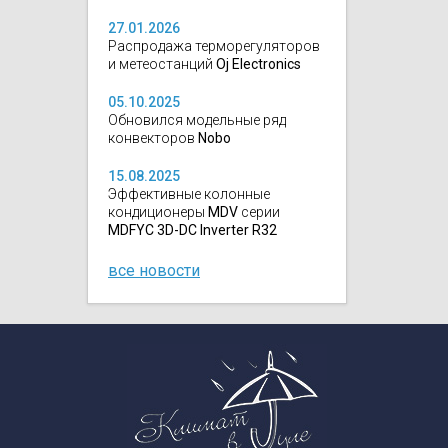
27.01.2026
Распродажа терморегуляторов
и метеостанций
Oj Electronics
05.10.2025
Обновился модельные ряд
конвекторов
Nobo
15.08.2025
Эффективные колонные
кондиционеры
MDV
серии
MDFYC 3D-DC Inverter R32
все новости