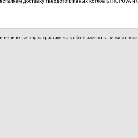
ествляем доставку твердотопливных котлов STROPUVA и Ф.Б
н и технические характеристики могут быть изменены фирмой прои