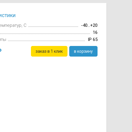
истики
емператур, C
-40...+20
16
иты
IP 65
заказ в 1 клик
в корзину