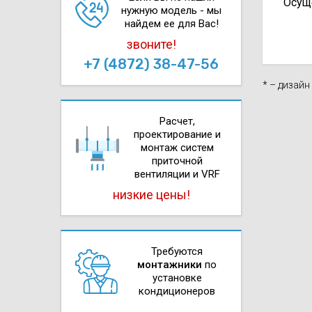
Осущ
нужную модель - мы
найдем ее для Вас!
звоните!
+7 (4872) 38-47-56
* – дизай
Расчет,
проектирова­ние и
монтаж систем
приточной
вентиляции и VRF
низкие цены!
Требуются
монтажники
по
установке
кондиционеров