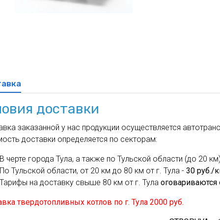
духа
масле
Cхема 12 (FN-S) - для фанкойла
ля кондиционеров
тавка
ловия доставки
вка заказанной у нас продукции осуществляется автотрансп
мость доставки определяется по секторам:
В черте города Тула, а также по Тульской области (до 20 км)
По Тульской области, от 20 км до 80 км от г. Тула -
30 руб./
Тарифы на доставку свыше 80 км от г. Тула
оговариваются 
вка твердотопливных котлов по г. Тула 2000 руб.