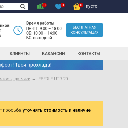
0
0
0
пусто
Время работы
онков
БЕСПЛАТНАЯ
ПН-ПТ: 9:00 – 18:00
0
КОНСУЛЬТАЦИЯ
СБ: 10:00 – 14:00
о
ВС: выходной
КЛИЕНТЫ
ВАКАНСИИ
КОНТАКТЫ
форт! Твоя прохлада!
яторы, датчики
EBERLE UTR 20
ют просьба
уточнять стоимость и наличие