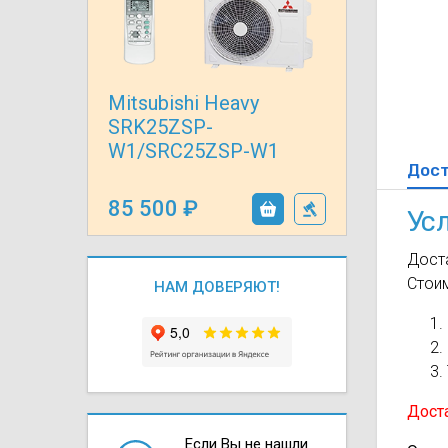
Осушители воз
отработанном 
Wi-Fi модуля д
Mitsubishi Heavy
SRK25ZSP-
W1/SRC25ZSP-W1
Дос
85 500
Ус
Доста
Стои
НАМ ДОВЕРЯЮТ!
Доста
Если Вы не нашли