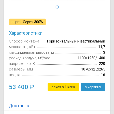
Осушители воз
отработанном 
Wi-Fi модуля д
серия:
Серия 300W
Характеристики
Способ монтажа
Горизонтальный и вертикальный
мощность, кВт
11,7
максимальная высота, м
3
3
расход воздуха, м
/час
1100/1250/1400
напряжение, В
220
размеры, мм
1070х325х265
вес, кг
16
53 400
заказ в 1 клик
в корзину
Доставка