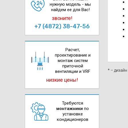
нужную модель - мы
найдем ее для Вас!
звоните!
+7 (4872) 38-47-56
Расчет,
проектирова­ние и
монтаж систем
приточной
* – дизай
вентиляции и VRF
низкие цены!
Требуются
монтажники
по
установке
кондиционеров