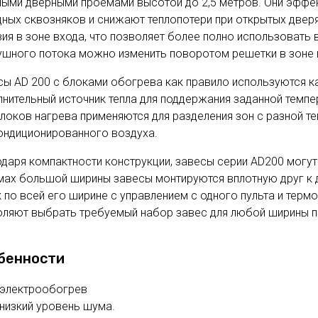
ными дверными проемами высотой до 2,5 метров. Они эфф
духа
масле
дных сквозняков и снижают теплопотери при открытых две
Cхема 12 (FN-S) - для фанкойла
ия в зоне входа, что позволяет более полно использовать
ля кондиционеров
ушного потока можно изменить поворотом решетки в зоне 
ы AD 200 с блоками обогрева как правило используются ка
нительный источник тепла для поддержания заданной темпе
локов нагрева применяются для разделения зон с разной 
кондиционированного воздуха.
даря компактности конструкции, завесы серии AD200 могут
мах большой ширины завесы монтируются вплотную друг к д
 по всей его ширине с управлением с одного пульта и терм
оляют выбрать требуемый набор завес для любой ширины 
бенности
электрообогрев
низкий уровень шума.