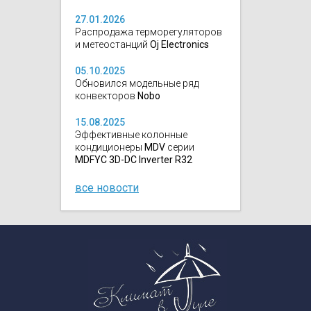
27.01.2026
Распродажа терморегуляторов
и метеостанций
Oj Electronics
05.10.2025
Обновился модельные ряд
конвекторов
Nobo
15.08.2025
Эффективные колонные
кондиционеры
MDV
серии
MDFYC 3D-DC Inverter R32
все новости