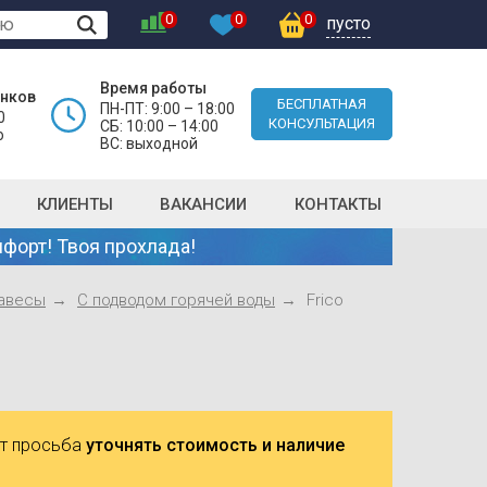
0
0
0
пусто
Время работы
онков
БЕСПЛАТНАЯ
ПН-ПТ: 9:00 – 18:00
0
КОНСУЛЬТАЦИЯ
СБ: 10:00 – 14:00
о
ВС: выходной
КЛИЕНТЫ
ВАКАНСИИ
КОНТАКТЫ
форт! Твоя прохлада!
авесы
С подводом горячей воды
Frico
ют просьба
уточнять стоимость и наличие