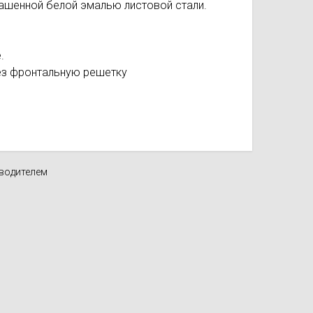
рашенной белой эмалью листовой стали.
.
рез фронтальную решетку
зводителем