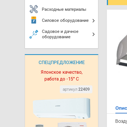
Моноблоки
Водяные тепло
Электротримм
Расходные материалы
(калориферы)
Мультизональн
Силовое оборудование
VRF
Бензотриммер
Терморегулятор
Садовое и дачное
Компрессорно-
Газонокосилки 
оборудование
блоки (ККБ)
Электрокамины
Газонокосилки
Чиллеры
Сушилки для ру
СПЕЦПРЕДЛОЖЕНИЕ
Подметально-у
Фанкойлы
Полотенцесуши
техника
Японское качество,
работа до -15° С
Автомобильные
Твердотопливн
Измельчители в
артикул
22409
Вентиляторы
Печи банные
Дровоколы
Опис
Очистители и у
Нагревательный
воздуха
Возду
Теплогенерато