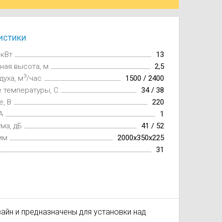
истики
 кВт
13
ная высота, м
2,5
3
духа, м
/час
1500 / 2400
 температуры, C
34 / 38
, В
220
А
1
ма, дБ
41 / 52
мм
2000х350х225
31
айн и предназначены для установки над