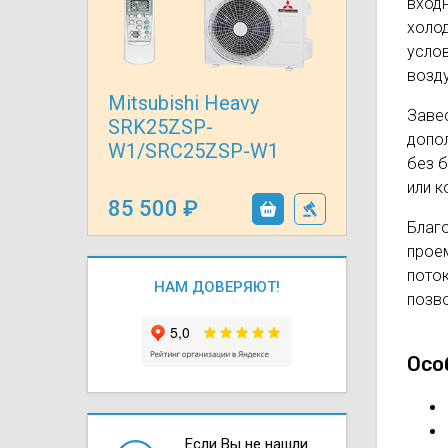
вход
Осушители воз
отработанном 
холо
услов
Wi-Fi модуля д
возд
Mitsubishi Heavy
Завес
SRK25ZSP-
допол
W1/SRC25ZSP-W1
без б
или 
85 500
Благо
прое
поток
НАМ ДОВЕРЯЮТ!
позв
Осо
Если Вы не нашли