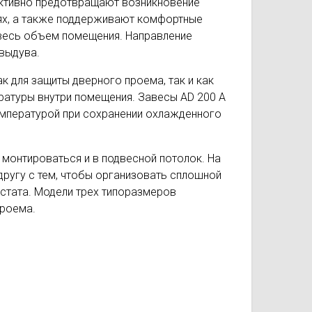
ективно предотвращают возникновение
рях, а также поддерживают комфортные
 весь объем помещения. Направление
выдува.
к для защиты дверного проема, так и как
ратуры внутри помещения. Завесы AD 200 A
температурой при сохранении охлажденного
 монтироваться и в подвесной потолок. На
ругу с тем, чтобы организовать сплошной
остата. Модели трех типоразмеров
проема.