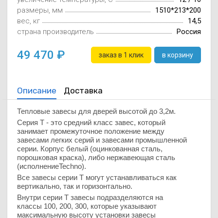
Осушители воз
отработанном 
размеры, мм
1510*213*200
вес, кг
14,5
страна производитель
Россия
Wi-Fi модуля д
49 470
заказ в 1 клик
в корзину
Описание
Доставка
Тепловые завесы для дверей высотой до 3,2м.
Серия Т - это средний класс завес, который
занимает промежуточное положение между
завесами легких серий и завесами промышленной
серии. Корпус белый (оцинкованная сталь,
порошковая краска), либо нержавеющая сталь
(исполнение
Techno
).
Все завесы серии Т могут устанавливаться как
вертикально, так и горизонтально
.
Внутри серии Т завесы подразделяются на
классы 100, 200, 300, которые указывают
максимальную высоту установки завесы