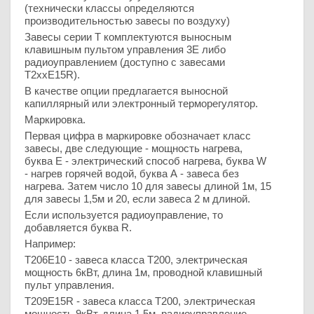
(технически классы определяются
производительностью завесы по воздуху)
Завесы серии Т комплектуются выносным
клавишным пультом управления 3Е либо
радиоуправлением (доступно с завесами
Т2ххЕ15R).
В качестве опции предлагается выносной
капиллярный или электронный терморегулятор.
Маркировка.
Первая цифра в маркировке обозначает класс
завесы, две следующие - мощность нагрева,
буква Е - электрический способ нагрева, буква W
- нагрев горячей водой, буква А - завеса без
нагрева. Затем число 10 для завесы длиной 1м, 15
для завесы 1,5м и 20, если завеса 2 м длиной.
Если используется радиоуправление, то
добавляется буква R.
Например:
Т206Е10 - завеса класса Т200, электрическая
мощность 6кВт, длина 1м, проводной клавишный
пульт управления.
Т209Е15R - завеса класса Т200, электрическая
мощность 9кВт, длина 1,5м, радиоуправление.