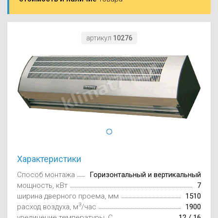
Моноблоки
Водяные тепло
Электротримм
(калориферы)
Мультизональн
VRF
Бензотриммер
артикул
10276
Терморегулятор
Компрессорно-
Газонокосилки 
блоки (ККБ)
Электрокамины
Газонокосилки
Чиллеры
Сушилки для ру
Подметально-у
Фанкойлы
Полотенцесуши
техника
Автомобильные
Твердотопливн
Измельчители в
Характеристики
Вентиляторы
Печи банные
Дровоколы
Способ монтажа
Горизонтальный и вертикальный
мощность, кВт
7
Очистители и у
Нагревательный
ширина дверного проема, мм
1510
воздуха
3
расход воздуха, м
/час
1900
Теплогенерато
увеличение температуры, C
12 / 16