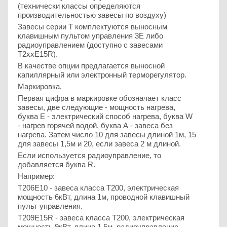
(технически классы определяются
производительностью завесы по воздуху)
Завесы серии Т комплектуются выносным
клавишным пультом управления 3Е либо
радиоуправлением (доступно с завесами
Т2ххЕ15R).
В качестве опции предлагается выносной
капиллярный или электронный терморегулятор.
Маркировка.
Первая цифра в маркировке обозначает класс
завесы, две следующие - мощность нагрева,
буква Е - электрический способ нагрева, буква W
- нагрев горячей водой, буква А - завеса без
нагрева. Затем число 10 для завесы длиной 1м, 15
для завесы 1,5м и 20, если завеса 2 м длиной.
Если используется радиоуправление, то
добавляется буква R.
Например:
Т206Е10 - завеса класса Т200, электрическая
мощность 6кВт, длина 1м, проводной клавишный
пульт управления.
Т209Е15R - завеса класса Т200, электрическая
мощность 9кВт, длина 1,5м, радиоуправление.