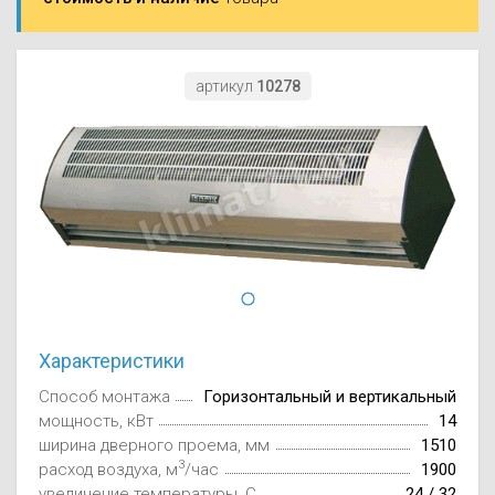
Моноблоки
Водяные тепло
Электротримм
(калориферы)
Мультизональн
VRF
Бензотриммер
артикул
10278
Терморегулятор
Компрессорно-
Газонокосилки 
блоки (ККБ)
Электрокамины
Газонокосилки
Чиллеры
Сушилки для ру
Подметально-у
Фанкойлы
Полотенцесуши
техника
Автомобильные
Твердотопливн
Измельчители в
Характеристики
Вентиляторы
Печи банные
Дровоколы
Способ монтажа
Горизонтальный и вертикальный
мощность, кВт
14
Очистители и у
Нагревательный
ширина дверного проема, мм
1510
воздуха
3
расход воздуха, м
/час
1900
Теплогенерато
увеличение температуры, C
24 / 32