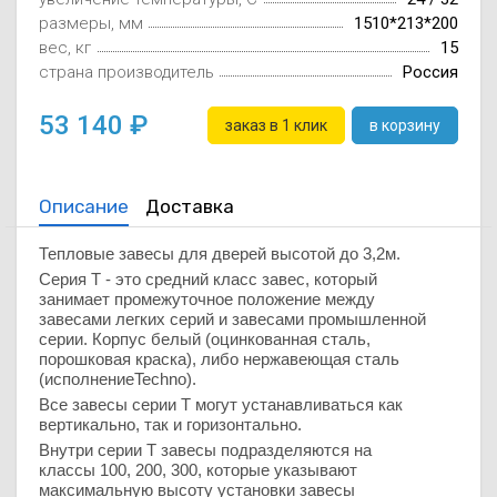
Осушители воз
отработанном 
размеры, мм
1510*213*200
вес, кг
15
страна производитель
Россия
Wi-Fi модуля д
53 140
заказ в 1 клик
в корзину
Описание
Доставка
Тепловые завесы для дверей высотой до 3,2м.
Серия Т - это средний класс завес, который
занимает промежуточное положение между
завесами легких серий и завесами промышленной
серии. Корпус белый (оцинкованная сталь,
порошковая краска), либо нержавеющая сталь
(исполнение
Techno
).
Все завесы серии Т могут устанавливаться как
вертикально, так и горизонтально
.
Внутри серии Т завесы подразделяются на
классы 100, 200, 300, которые указывают
максимальную высоту установки завесы