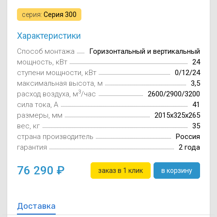
Осушители воз
отработанном 
серия:
Серия 300
Wi-Fi модуля д
Характеристики
Способ монтажа
Горизонтальный и вертикальный
мощность, кВт
24
ступени мощности, кВт
0/12/24
максимальная высота, м
3,5
3
расход воздуха, м
/час
2600/2900/3200
сила тока, А
41
размеры, мм
2015х325х265
вес, кг
35
страна производитель
Россия
гарантия
2 года
76 290
заказ в 1 клик
в корзину
Доставка