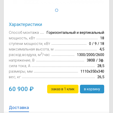
Осушители воз
отработанном 
Wi-Fi модуля д
Характеристики
Способ монтажа
Горизонтальный и вертикальный
мощность, кВт
18
ступени мощности, кВт
0 / 9 / 18
максимальная высота, м
4,5
3
расход воздуха, м
/час
1300/2000/2600
напряжение, В
380В / 3ф.
сила тока, А
28,5
размеры, мм
1110х350х340
вес, кг
26,5
60 900
заказ в 1 клик
в корзину
Доставка