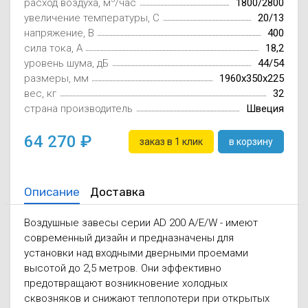
расход воздуха, м
/час
1800/2800
Осушители воз
отработанном 
увеличение температуры, C
20/13
напряжение, В
400
Wi-Fi модуля д
сила тока, А
18,2
уровень шума, дБ
44/54
размеры, мм
1960х350х225
вес, кг
32
страна производитель
Швеция
64 270
заказ в 1 клик
в корзину
Описание
Доставка
Воздушные завесы серии AD 200 A/E/W - имеют
современный дизайн и предназначены для
установки над входными дверными проемами
высотой до 2,5 метров. Они эффективно
предотвращают возникновение холодных
сквозняков и снижают теплопотери при открытых