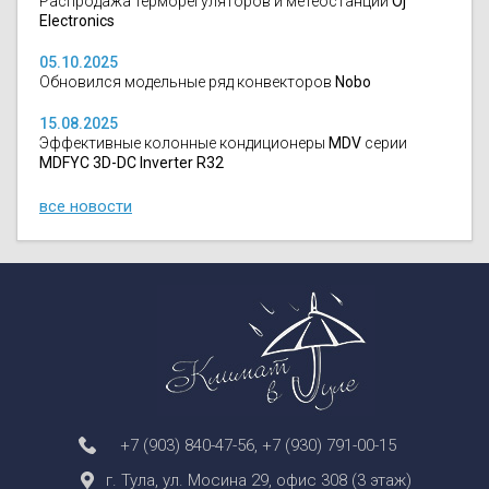
Распродажа терморегуляторов и метеостанций
Oj
Electronics
05.10.2025
Обновился модельные ряд конвекторов
Nobo
15.08.2025
Эффективные колонные кондиционеры
MDV
серии
MDFYC 3D-DC Inverter R32
все новости
+7 (903) 840-47-56
,
+7 (930) 791-00-15
г. Тула, ул. Мосина 29, офис 308 (3 этаж)