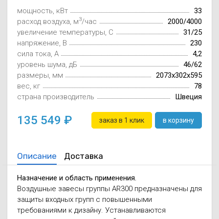
Осушители воз
отработанном 
мощность, кВт
33
3
расход воздуха, м
/час
2000/4000
увеличение температуры, C
31/25
Wi-Fi модуля д
напряжение, В
230
сила тока, А
4,2
уровень шума, дБ
46/62
размеры, мм
2073x302x595
вес, кг
78
страна производитель
Швеция
135 549
заказ в 1 клик
в корзину
Описание
Доставка
Назначение и область применения.
Воздушные завесы группы AR300 предназначены для
защиты входных групп с повышенными
требованиями к дизайну. Устанавливаются