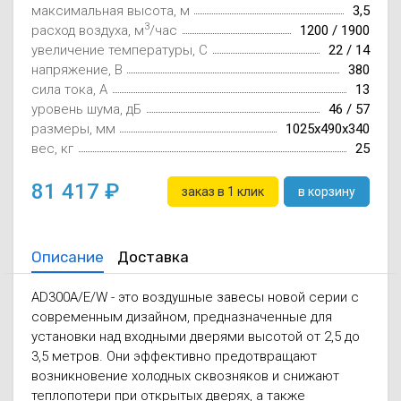
максимальная высота, м
3,5
Осушители воз
отработанном 
3
расход воздуха, м
/час
1200 / 1900
увеличение температуры, C
22 / 14
Wi-Fi модуля д
напряжение, В
380
сила тока, А
13
уровень шума, дБ
46 / 57
размеры, мм
1025х490х340
вес, кг
25
81 417
заказ в 1 клик
в корзину
Описание
Доставка
AD300A/E/W - это воздушные завесы новой серии с
современным дизайном, предназначенные для
установки над входными дверями высотой от 2,5 до
3,5 метров. Они эффективно предотвращают
возникновение холодных сквозняков и снижают
теплопотери при открытых дверях, а также