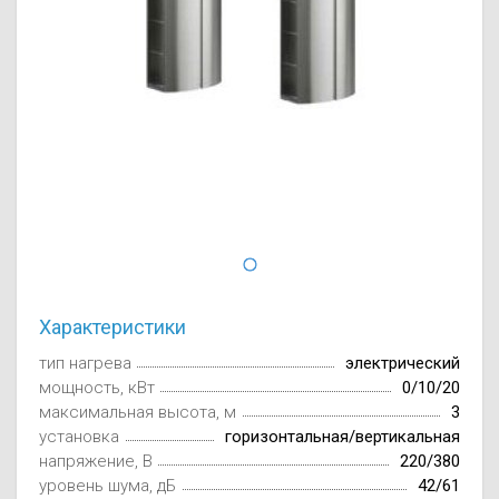
Осушители воз
отработанном 
Wi-Fi модуля д
Характеристики
тип нагрева
электрический
мощность, кВт
0/10/20
максимальная высота, м
3
установка
горизонтальная/вертикальная
напряжение, В
220/380
уровень шума, дБ
42/61