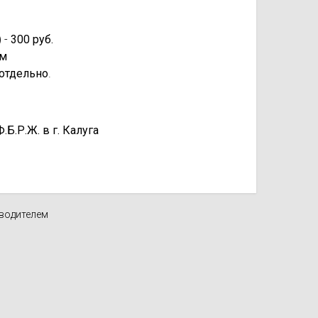
 -
300 руб.
км
отдельно
.
.Р.Ж. в г. Калуга
зводителем