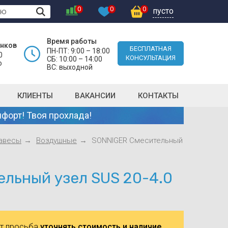
0
0
0
пусто
Время работы
онков
БЕСПЛАТНАЯ
ПН-ПТ: 9:00 – 18:00
0
КОНСУЛЬТАЦИЯ
СБ: 10:00 – 14:00
о
ВС: выходной
КЛИЕНТЫ
ВАКАНСИИ
КОНТАКТЫ
форт! Твоя прохлада!
авесы
Воздушные
SONNIGER Смесительный
льный узел SUS 20-4.0
ют просьба
уточнять стоимость и наличие