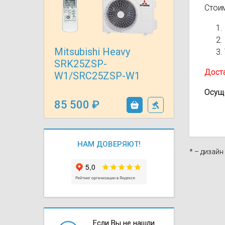
Стои
Осушители воз
отработанном 
Wi-Fi модуля д
Mitsubishi Heavy
SRK25ZSP-
Доста
W1/SRC25ZSP-W1
Осущ
85 500
НАМ ДОВЕРЯЮТ!
* – дизай
Если Вы не нашли