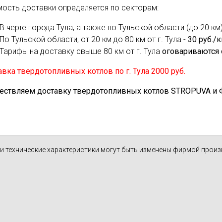
мость доставки определяется по секторам:
духа
масле
Cхема 12 (FN-S) - для фанкойла
В черте города Тула, а также по Тульской области (до 20 км)
ля кондиционеров
По Тульской области, от 20 км до 80 км от г. Тула -
30 руб./
Тарифы на доставку свыше 80 км от г. Тула
оговариваются 
вка твердотопливных котлов по г. Тула 2000 руб.
ествляем доставку твердотопливных котлов STROPUVA и Ф.Б
н и технические характеристики могут быть изменены фирмой прои