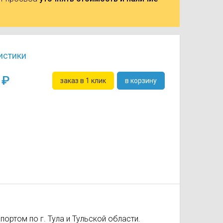
истики
0
заказ в 1 клик
в корзину
ортом по г. Тула и Тульской области.