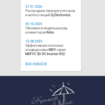
27.01.2026
Распродажа терморегуляторов
и метеостанций
Oj Electronics
05.10.2025
Обновился модельные ряд
конвекторов
Nobo
15.08.2025
Эффективные колонные
кондиционеры
MDV
серии
MDFYC 3D-DC Inverter R32
все новости