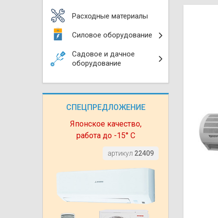
Моноблоки
Водяные тепло
Электротримм
Расходные материалы
(калориферы)
Мультизональн
Силовое оборудование
VRF
Бензотриммер
Терморегулятор
Садовое и дачное
Компрессорно-
Газонокосилки 
оборудование
блоки (ККБ)
Электрокамины
Газонокосилки
Чиллеры
Сушилки для ру
СПЕЦПРЕДЛОЖЕНИЕ
Подметально-у
Фанкойлы
Полотенцесуши
техника
Японское качество,
работа до -15° С
Автомобильные
Твердотопливн
Измельчители в
артикул
22409
Вентиляторы
Печи банные
Дровоколы
Очистители и у
Нагревательный
воздуха
Теплогенерато