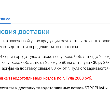
духа
масле
Cхема 12 (FN-S) - для фанкойла
ля кондиционеров
тавка
ловия доставки
вка заказанной у нас продукции осуществляется автотрансп
мость доставки определяется по секторам:
В черте города Тула, а также по Тульской области (до 20 км)
По Тульской области, от 20 км до 80 км от г. Тула -
30 руб./
Тарифы на доставку свыше 80 км от г. Тула
оговариваются 
вка твердотопливных котлов по г. Тула 2000 руб.
ествляем доставку твердотопливных котлов STROPUVA и Ф.Б