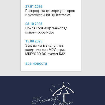
27.01.2026
Распродажа терморегуляторов
и метеостанций
Oj Electronics
05.10.2025
Обновился модельные ряд
конвекторов
Nobo
15.08.2025
Эффективные колонные
кондиционеры
MDV
серии
MDFYC 3D-DC Inverter R32
все новости