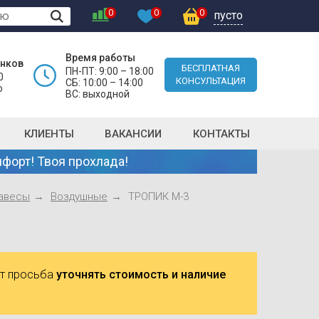
0
0
0
пусто
Время работы
онков
БЕСПЛАТНАЯ
ПН-ПТ: 9:00 – 18:00
0
КОНСУЛЬТАЦИЯ
СБ: 10:00 – 14:00
о
ВС: выходной
КЛИЕНТЫ
ВАКАНСИИ
КОНТАКТЫ
форт! Твоя прохлада!
авесы
Воздушные
ТРОПИК М-3
ют просьба
уточнять стоимость и наличие