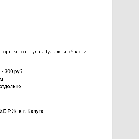
ортом по г. Тула и Тульской области.
 -
300 руб.
км
отдельно
.
.Р.Ж. в г. Калуга