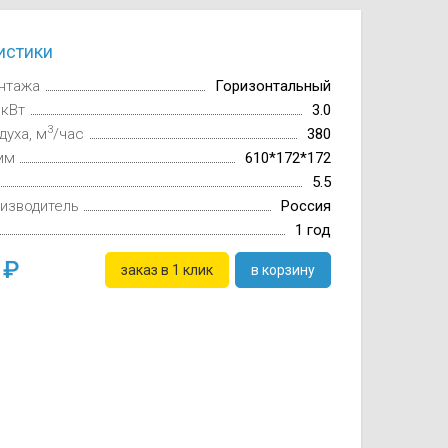
истики
нтажа
Горизонтальный
 кВт
3.0
3
духа, м
/час
380
мм
610*172*172
5.5
изводитель
Россия
1 год
0
заказ в 1 клик
в корзину