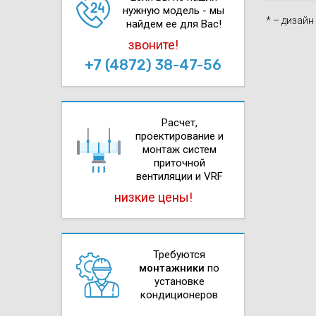
нужную модель - мы
* – дизай
найдем ее для Вас!
звоните!
+7 (4872) 38-47-56
Расчет,
проектирова­ние и
монтаж систем
приточной
вентиляции и VRF
низкие цены!
Требуются
монтажники
по
установке
кондиционеров