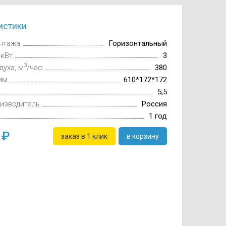
истики
нтажа
Горизонтальный
 кВт
3
3
духа, м
/час
380
мм
610*172*172
5,5
изводитель
Россия
1 год
0
заказ в 1 клик
в корзину