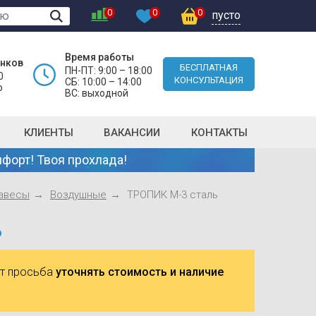
0
0
0
пусто
Время работы
онков
БЕСПЛАТНАЯ
ПН-ПТ: 9:00 – 18:00
0
КОНСУЛЬТАЦИЯ
СБ: 10:00 – 14:00
о
ВС: выходной
КЛИЕНТЫ
ВАКАНСИИ
КОНТАКТЫ
форт! Твоя прохлада!
авесы
Воздушные
ТРОПИК М-3 сталь
ь
ют просьба
уточнять стоимость и наличие