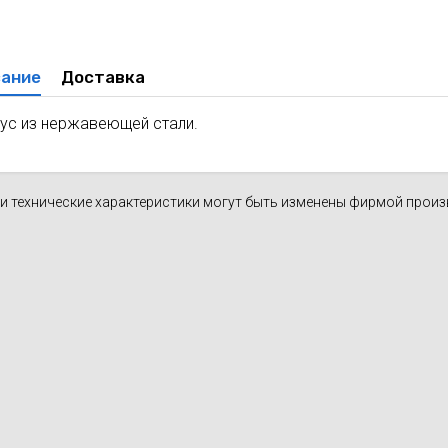
духа
масле
Cхема 12 (FN-S) - для фанкойла
ля кондиционеров
ание
Доставка
ус из нержавеющей стали.
н и технические характеристики могут быть изменены фирмой прои