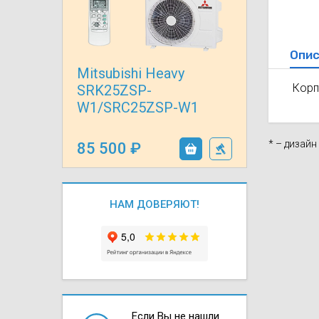
Осушители воз
отработанном 
Wi-Fi модуля д
Опис
Mitsubishi Heavy
Корп
SRK25ZSP-
W1/SRC25ZSP-W1
* – дизай
85 500
НАМ ДОВЕРЯЮТ!
Если Вы не нашли