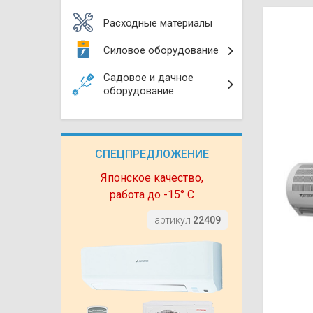
Моноблоки
Водяные тепло
Электротримм
Расходные материалы
(калориферы)
Мультизональн
Силовое оборудование
VRF
Бензотриммер
Терморегулятор
Садовое и дачное
Компрессорно-
Газонокосилки 
оборудование
блоки (ККБ)
Электрокамины
Газонокосилки
Чиллеры
Сушилки для ру
СПЕЦПРЕДЛОЖЕНИЕ
Подметально-у
Фанкойлы
Полотенцесуши
техника
Японское качество,
работа до -15° С
Автомобильные
Твердотопливн
Измельчители в
артикул
22409
Вентиляторы
Печи банные
Дровоколы
Очистители и у
Нагревательный
воздуха
Теплогенерато