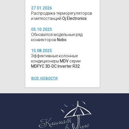
27.01.2026
Распродажа терморегуляторов
и метеостанций
Oj Electronics
05.10.2025
Обновился модельные ряд
конвекторов
Nobo
15.08.2025
Эффективные колонные
кондиционеры
MDV
серии
MDFYC 3D-DC Inverter R32
все новости