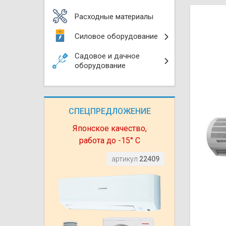
Моноблоки
Водяные тепло
Электротримм
Расходные материалы
(калориферы)
Мультизональн
Силовое оборудование
VRF
Бензотриммер
Терморегулятор
Садовое и дачное
Компрессорно-
Газонокосилки 
оборудование
блоки (ККБ)
Электрокамины
Газонокосилки
Чиллеры
Сушилки для ру
СПЕЦПРЕДЛОЖЕНИЕ
Подметально-у
Фанкойлы
Полотенцесуши
техника
Японское качество,
работа до -15° С
Автомобильные
Твердотопливн
Измельчители в
артикул
22409
Вентиляторы
Печи банные
Дровоколы
Очистители и у
Нагревательный
воздуха
Теплогенерато