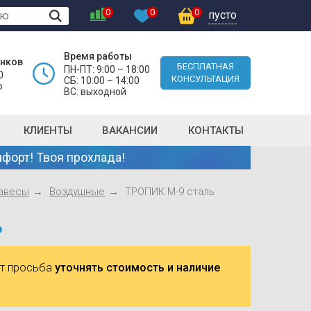
0
0
0
пусто
Время работы
онков
БЕСПЛАТНАЯ
ПН-ПТ: 9:00 – 18:00
0
КОНСУЛЬТАЦИЯ
СБ: 10:00 – 14:00
о
ВС: выходной
КЛИЕНТЫ
ВАКАНСИИ
КОНТАКТЫ
форт! Твоя прохлада!
авесы
Воздушные
ТРОПИК М-9 сталь
ь
ют просьба
уточнять стоимость и наличие