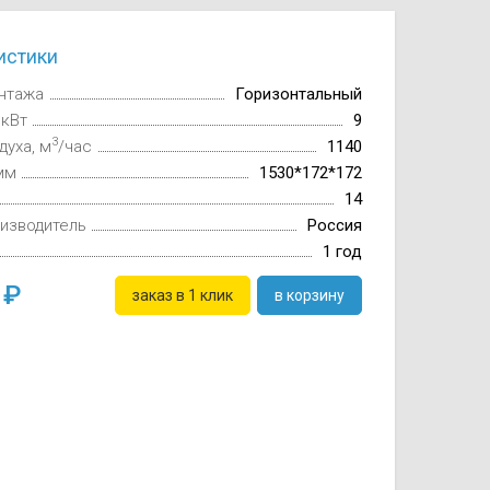
истики
нтажа
Горизонтальный
 кВт
9
3
духа, м
/час
1140
мм
1530*172*172
14
изводитель
Россия
1 год
0
заказ в 1 клик
в корзину