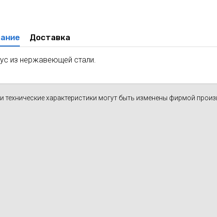
духа
масле
Cхема 12 (FN-S) - для фанкойла
ля кондиционеров
ание
Доставка
ус из нержавеющей стали.
н и технические характеристики могут быть изменены фирмой прои