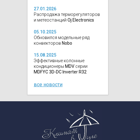
27.01.2026
Распродажа терморегуляторов
и метеостанций
Oj Electronics
05.10.2025
Обновился модельные ряд
конвекторов
Nobo
15.08.2025
Эффективные колонные
кондиционеры
MDV
серии
MDFYC 3D-DC Inverter R32
все новости