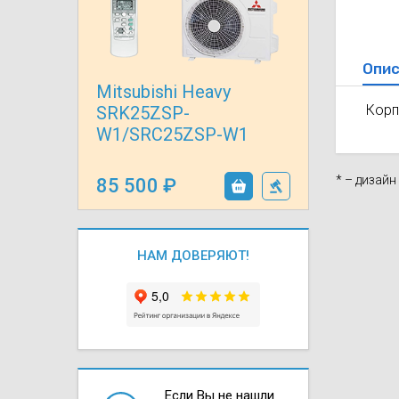
Осушители воз
отработанном 
Wi-Fi модуля д
Опис
Mitsubishi Heavy
Корп
SRK25ZSP-
W1/SRC25ZSP-W1
* – дизай
85 500
НАМ ДОВЕРЯЮТ!
Если Вы не нашли