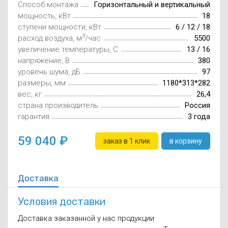
Способ монтажа
Горизонтальный и вертикальный
Осушители воз
отработанном 
мощность, кВт
18
ступени мощности, кВт
6 / 12 / 18
Wi-Fi модуля д
3
расход воздуха, м
/час
5500
увеличение температуры, C
13 / 16
напряжение, В
380
уровень шума, дБ
97
размеры, мм
1180*313*282
вес, кг
26,4
страна производитель
Россия
гарантия
3 года
59 040
заказ в 1 клик
в корзину
Доставка
Условия доставки
Доставка заказанной у нас продукции