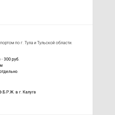
ортом по г. Тула и Тульской области.
 -
300 руб.
км
отдельно
.
.Р.Ж. в г. Калуга