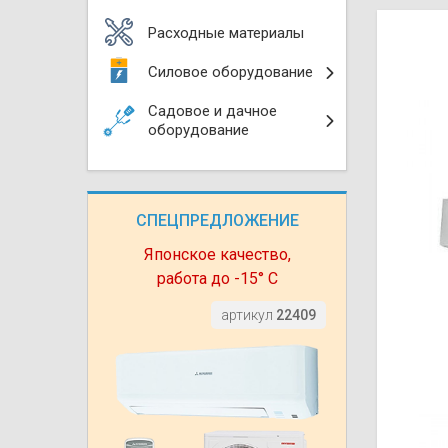
Моноблоки
Водяные тепло
Электротримм
Расходные материалы
(калориферы)
Мультизональн
Силовое оборудование
VRF
Бензотриммер
Терморегулятор
Садовое и дачное
Компрессорно-
Газонокосилки 
оборудование
блоки (ККБ)
Электрокамины
Газонокосилки
Чиллеры
Сушилки для ру
СПЕЦПРЕДЛОЖЕНИЕ
Подметально-у
Фанкойлы
Полотенцесуши
техника
Японское качество,
работа до -15° С
Автомобильные
Твердотопливн
Измельчители в
артикул
22409
Вентиляторы
Печи банные
Дровоколы
Очистители и у
Нагревательный
воздуха
Теплогенерато