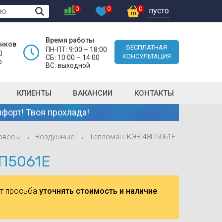
0
0
0
пусто
Время работы
онков
БЕСПЛАТНАЯ
ПН-ПТ: 9:00 – 18:00
0
КОНСУЛЬТАЦИЯ
СБ: 10:00 – 14:00
о
ВС: выходной
КЛИЕНТЫ
ВАКАНСИИ
КОНТАКТЫ
форт! Твоя прохлада!
авесы
Воздушные
Тепломаш КЭВ-48П5061E
8П5061E
ют просьба
уточнять стоимость и наличие