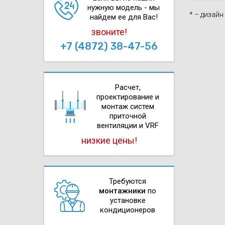
нужную модель - мы
* – дизай
найдем ее для Вас!
звоните!
+7 (4872) 38-47-56
Расчет,
проектирова­ние и
монтаж систем
приточной
вентиляции и VRF
низкие цены!
Требуются
монтажники
по
установке
кондиционеров