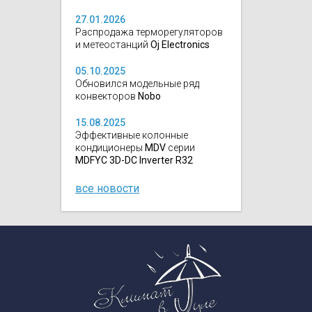
27.01.2026
Распродажа терморегуляторов
и метеостанций
Oj Electronics
05.10.2025
Обновился модельные ряд
конвекторов
Nobo
15.08.2025
Эффективные колонные
кондиционеры
MDV
серии
MDFYC 3D-DC Inverter R32
все новости