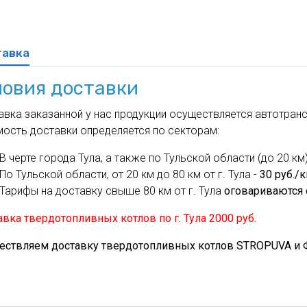
духа
масле
Cхема 12 (FN-S) - для фанкойла
ля кондиционеров
тавка
ловия доставки
вка заказанной у нас продукции осуществляется автотрансп
мость доставки определяется по секторам:
В черте города Тула, а также по Тульской области (до 20 км)
По Тульской области, от 20 км до 80 км от г. Тула -
30 руб./
Тарифы на доставку свыше 80 км от г. Тула
оговариваются 
вка твердотопливных котлов по г. Тула 2000 руб.
ествляем доставку твердотопливных котлов STROPUVA и Ф.Б