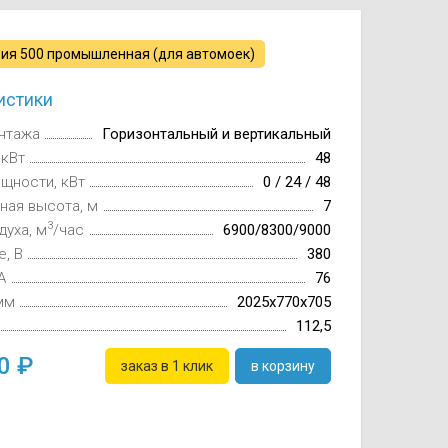
ия 500 промышленная (для автомоек)
истики
нтажа
Горизонтальный и вертикальный
 кВт
48
щности, кВт
0 / 24 / 48
ная высота, м
7
3
духа, м
/час
6900/8300/9000
, В
380
А
76
мм
2025х770х705
112,5
00
заказ в 1 клик
в корзину