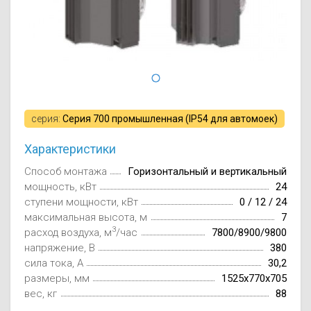
Осушители воз
отработанном 
Wi-Fi модуля д
серия:
Серия 700 промышленная (IP54 для автомоек)
Характеристики
Способ монтажа
Горизонтальный и вертикальный
мощность, кВт
24
ступени мощности, кВт
0 / 12 / 24
максимальная высота, м
7
3
расход воздуха, м
/час
7800/8900/9800
напряжение, В
380
сила тока, А
30,2
размеры, мм
1525х770х705
вес, кг
88