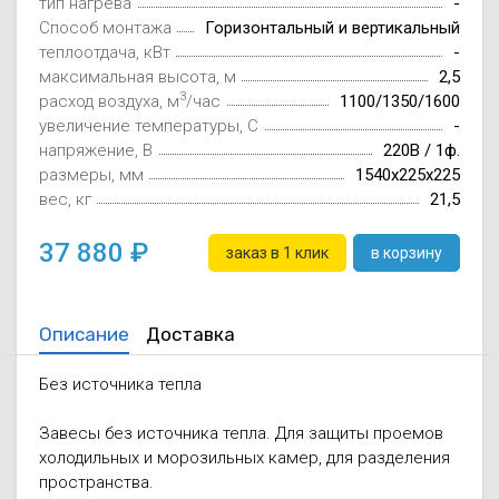
тип нагрева
-
Осушители воз
отработанном 
Способ монтажа
Горизонтальный и вертикальный
теплоотдача, кВт
-
Wi-Fi модуля д
максимальная высота, м
2,5
3
расход воздуха, м
/час
1100/1350/1600
увеличение температуры, C
-
напряжение, В
220В / 1ф.
размеры, мм
1540х225х225
вес, кг
21,5
37 880
заказ в 1 клик
в корзину
Описание
Доставка
Без источника тепла
Завесы без источника тепла.
Для защиты проемов
холодильных и морозильных камер, для разделения
пространства.