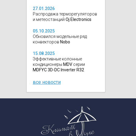
27.01.2026
Распродажа терморегуляторов
и метеостанций
Oj Electronics
05.10.2025
Обновился модельные ряд
конвекторов
Nobo
15.08.2025
Эффективные колонные
кондиционеры
MDV
серии
MDFYC 3D-DC Inverter R32
все новости