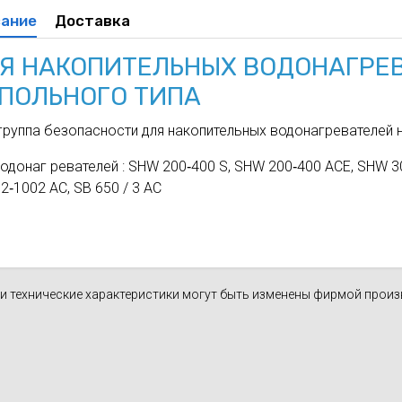
духа
масле
ание
Доставка
Cхема 12 (FN-S) - для фанкойла
Я НАКОПИТЕЛЬНЫХ ВОДОНАГРЕ
ля кондиционеров
ПОЛЬНОГО ТИПА
группа безопасности для накопительных водонагревателей 
одонаг ревателей : SHW 200‑400 S, SHW 200‑400 АСЕ, SHW 3
2‑1002 АС, SB 650 / 3 AC
н и технические характеристики могут быть изменены фирмой прои