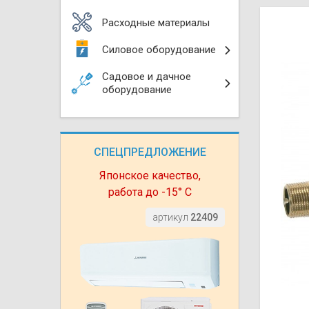
Моноблоки
Водяные тепло
Электротримм
Расходные материалы
(калориферы)
Мультизональн
Силовое оборудование
VRF
Бензотриммер
Терморегулятор
Садовое и дачное
Компрессорно-
Газонокосилки 
оборудование
блоки (ККБ)
Электрокамины
Газонокосилки
Чиллеры
Сушилки для ру
СПЕЦПРЕДЛОЖЕНИЕ
Подметально-у
Фанкойлы
Полотенцесуши
техника
Японское качество,
работа до -15° С
Автомобильные
Твердотопливн
Измельчители в
артикул
22409
Вентиляторы
Печи банные
Дровоколы
Очистители и у
Нагревательный
воздуха
Теплогенерато