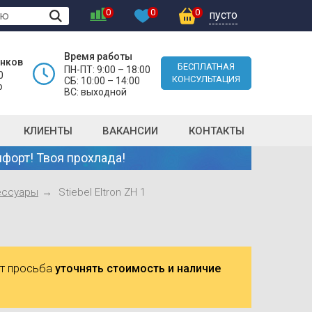
0
0
0
пусто
Время работы
онков
БЕСПЛАТНАЯ
ПН-ПТ: 9:00 – 18:00
0
КОНСУЛЬТАЦИЯ
СБ: 10:00 – 14:00
о
ВС: выходной
КЛИЕНТЫ
ВАКАНСИИ
КОНТАКТЫ
форт! Твоя прохлада!
ессуары
Stiebel Eltron ZH 1
ют просьба
уточнять стоимость и наличие