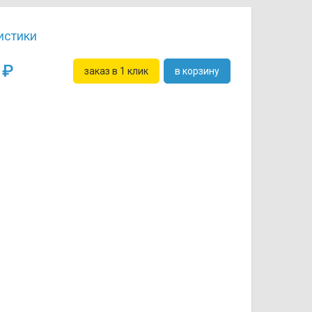
истики
0
заказ в 1 клик
в корзину