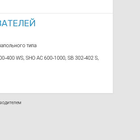
ВАТЕЛЕЙ
напольного типа
00‑400 WS, SHO АС 600‑1000, SB 302‑402 S,
зводителем