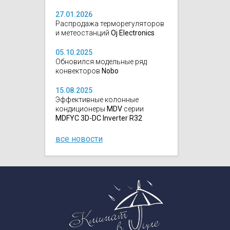
27.01.2026
Распродажа терморегуляторов
и метеостанций
Oj Electronics
05.10.2025
Обновился модельные ряд
конвекторов
Nobo
15.08.2025
Эффективные колонные
кондиционеры
MDV
серии
MDFYC 3D-DC Inverter R32
все новости