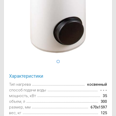
Осушители воз
отработанном 
Wi-Fi модуля д
Характеристики
Тип нагрева
косвенный
способ подачи воды
- - -
мощность, кВт
35
объем, л
300
размер, мм
670x1597
вес, кг
125