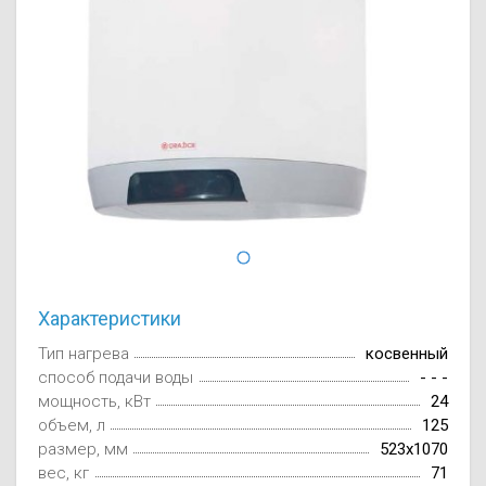
Осушители воз
отработанном 
Wi-Fi модуля д
Характеристики
Тип нагрева
косвенный
способ подачи воды
- - -
мощность, кВт
24
объем, л
125
размер, мм
523x1070
вес, кг
71