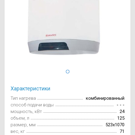
Осушители воз
отработанном 
Wi-Fi модуля д
Характеристики
Тип нагрева
комбинированный
способ подачи воды
- - -
мощность, кВт
24
объем, л
125
размер, мм
523x1070
вес, кг
71