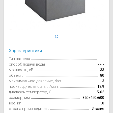
Осушители воз
отработанном 
Wi-Fi модуля д
Характеристики
Тип нагрева
---
способ подачи воды
- - -
мощность, кВт
33
объем, л
80
максимальное давление, бар
3
производительность, л/мин.
18,9
диапазон температур, С
5-65
размер, мм
850x450x600
вес, кг
50
страна производитель
Италия