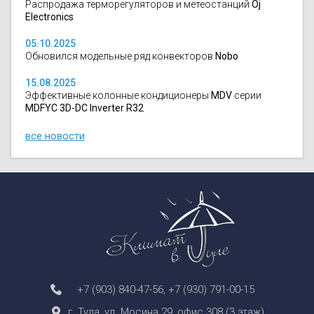
Распродажа терморегуляторов и метеостанций
Oj
Electronics
05.10.2025
Обновился модельные ряд конвекторов
Nobo
15.08.2025
Эффективные колонные кондиционеры
MDV
серии
MDFYC 3D-DC Inverter R32
все новости
+7 (903) 840-47-56
,
+7 (930) 791-00-15
г. Тула, ул. Мосина 29, офис 308 (3 этаж)