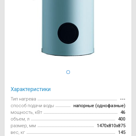
Осушители воз
отработанном 
Wi-Fi модуля д
Характеристики
Тип нагрева
---
способ подачи воды
напорные (однофазные)
мощность, кВт
46
объем, л
400
размер, мм
1470x810x875
вес, кг
145