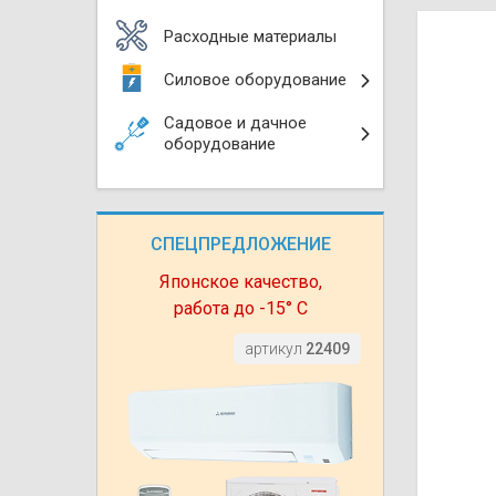
Моноблоки
Водяные тепло
Электротримм
Расходные материалы
(калориферы)
Мультизональн
Силовое оборудование
VRF
Бензотриммер
Терморегулятор
Садовое и дачное
Компрессорно-
Газонокосилки 
оборудование
блоки (ККБ)
Электрокамины
Газонокосилки
Чиллеры
Сушилки для ру
СПЕЦПРЕДЛОЖЕНИЕ
Подметально-у
Фанкойлы
Полотенцесуши
техника
Японское качество,
работа до -15° С
Автомобильные
Твердотопливн
Измельчители в
артикул
22409
Вентиляторы
Печи банные
Дровоколы
Очистители и у
Нагревательный
воздуха
Теплогенерато