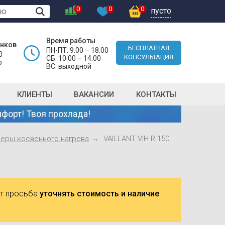
0
0
0
пусто
Время работы
онков
БЕСПЛАТНАЯ
ПН-ПТ: 9:00 – 18:00
0
КОНСУЛЬТАЦИЯ
СБ: 10:00 – 14:00
о
ВС: выходной
КЛИЕНТЫ
ВАКАНСИИ
КОНТАКТЫ
форт! Твоя прохлада!
еры косвенного нагрева
VAILLANT VIH R 150
ют просьба
уточнять стоимость и наличие