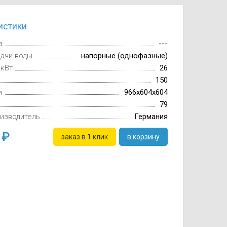
истики
а
---
дачи воды
напорные (однофазные)
 кВт
26
150
м
966x604x604
79
изводитель
Германия
0
заказ в 1 клик
в корзину