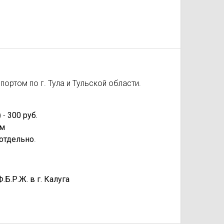
ортом по г. Тула и Тульской области.
 -
300 руб.
км
отдельно
.
.Р.Ж. в г. Калуга