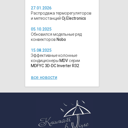
27.01.2026
Распродажа терморегуляторов
и метеостанций
Oj Electronics
05.10.2025
Обновился модельные ряд
конвекторов
Nobo
15.08.2025
Эффективные колонные
кондиционеры
MDV
серии
MDFYC 3D-DC Inverter R32
все новости