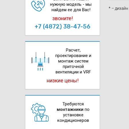
нужную модель - мы
* – дизай
найдем ее для Вас!
звоните!
+7 (4872) 38-47-56
Расчет,
проектирова­ние и
монтаж систем
приточной
вентиляции и VRF
низкие цены!
Требуются
монтажники
по
установке
кондиционеров