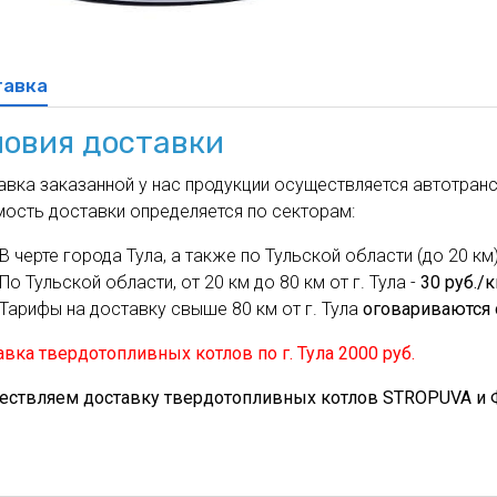
духа
масле
Cхема 12 (FN-S) - для фанкойла
ля кондиционеров
тавка
ловия доставки
вка заказанной у нас продукции осуществляется автотрансп
мость доставки определяется по секторам:
В черте города Тула, а также по Тульской области (до 20 км)
По Тульской области, от 20 км до 80 км от г. Тула -
30 руб./
Тарифы на доставку свыше 80 км от г. Тула
оговариваются 
вка твердотопливных котлов по г. Тула 2000 руб.
ествляем доставку твердотопливных котлов STROPUVA и Ф.Б