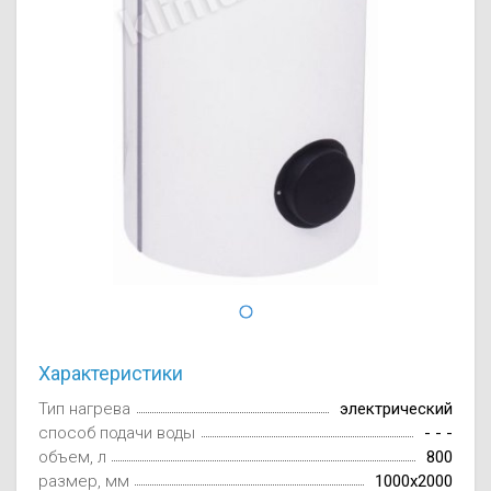
Осушители воз
отработанном 
Wi-Fi модуля д
Характеристики
Тип нагрева
электрический
способ подачи воды
- - -
объем, л
800
размер, мм
1000x2000