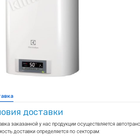
духа
масле
Cхема 12 (FN-S) - для фанкойла
ля кондиционеров
тавка
ловия доставки
вка заказанной у нас продукции осуществляется автотрансп
мость доставки определяется по секторам: