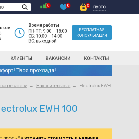
0
0
0
пусто
Время работы
онков
БЕСПЛАТНАЯ
ПН-ПТ: 9:00 – 18:00
0
КОНСУЛЬТАЦИЯ
СБ: 10:00 – 14:00
о
ВС: выходной
КЛИЕНТЫ
ВАКАНСИИ
КОНТАКТЫ
форт! Твоя прохлада!
нагреватели
Накопительные
Electrolux EWH
ectrolux EWH 100
ют просьба
уточнять стоимость и наличие