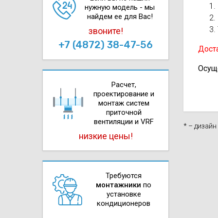
нужную модель - мы
найдем ее для Вас!
звоните!
+7 (4872) 38-47-56
Доста
Осущ
Расчет,
проектирова­ние и
монтаж систем
приточной
вентиляции и VRF
* – дизай
низкие цены!
Требуются
монтажники
по
установке
кондиционеров