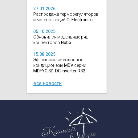
27.01.2026
Распродажа терморегуляторов
и метеостанций
Oj Electronics
05.10.2025
Обновился модельные ряд
конвекторов
Nobo
15.08.2025
Эффективные колонные
кондиционеры
MDV
серии
MDFYC 3D-DC Inverter R32
все новости