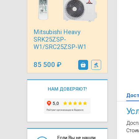
Осушители воз
отработанном 
Wi-Fi модуля д
Mitsubishi Heavy
SRK25ZSP-
W1/SRC25ZSP-W1
85 500
НАМ ДОВЕРЯЮТ!
Дос
Ус
Доста
Стои
Если Вы не нашли