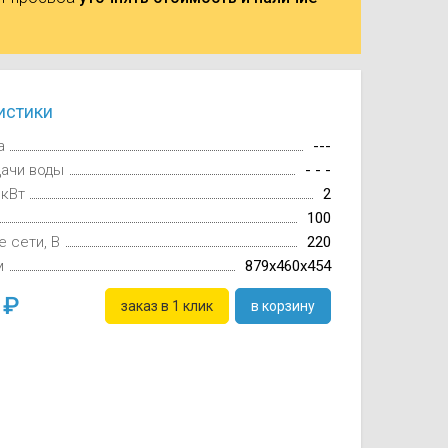
истики
а
---
дачи воды
- - -
 кВт
2
100
 сети, В
220
м
879x460x454
0
заказ в 1 клик
в корзину