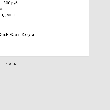
 -
300 руб.
км
отдельно
.
.Р.Ж. в г. Калуга
зводителем