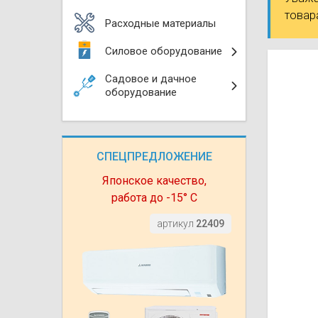
Моноблоки
товар
Водяные тепло
Электротримм
Расходные материалы
(калориферы)
Мультизональн
Силовое оборудование
VRF
Бензотриммер
Терморегулятор
Садовое и дачное
Компрессорно-
Газонокосилки 
оборудование
блоки (ККБ)
Электрокамины
Газонокосилки
Чиллеры
Сушилки для ру
СПЕЦПРЕДЛОЖЕНИЕ
Подметально-у
Фанкойлы
Полотенцесуши
техника
Японское качество,
работа до -15° С
Автомобильные
Твердотопливн
Измельчители в
артикул
22409
Вентиляторы
Печи банные
Дровоколы
Очистители и у
Нагревательный
воздуха
Теплогенерато