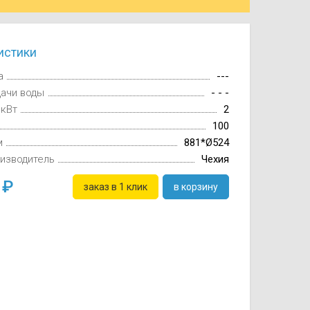
истики
а
---
дачи воды
- - -
 кВт
2
100
м
881*Ø524
изводитель
Чехия
0
заказ в 1 клик
в корзину