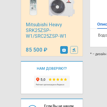
Осушители воз
отработанном 
Wi-Fi модуля д
Опис
Mitsubishi Heavy
SRK25ZSP-
Водо
W1/SRC25ZSP-W1
85 500
* – дизай
НАМ ДОВЕРЯЮТ!
Если Вы не нашли