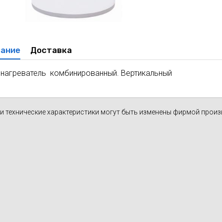
духа
масле
Cхема 12 (FN-S) - для фанкойла
ля кондиционеров
ание
Доставка
нагреватель комбинированный. Вертикальный
н и технические характеристики могут быть изменены фирмой прои