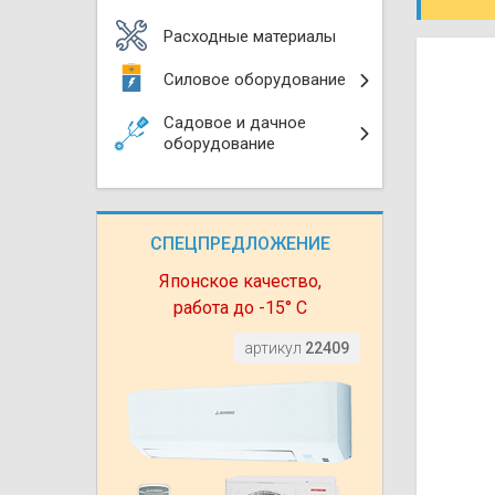
Моноблоки
Водяные тепло
Электротримм
Расходные материалы
(калориферы)
Мультизональн
Силовое оборудование
VRF
Бензотриммер
Терморегулятор
Садовое и дачное
Компрессорно-
Газонокосилки 
оборудование
блоки (ККБ)
Электрокамины
Газонокосилки
Чиллеры
Сушилки для ру
СПЕЦПРЕДЛОЖЕНИЕ
Подметально-у
Фанкойлы
Полотенцесуши
техника
Японское качество,
работа до -15° С
Автомобильные
Твердотопливн
Измельчители в
артикул
22409
Вентиляторы
Печи банные
Дровоколы
Очистители и у
Нагревательный
воздуха
Теплогенерато