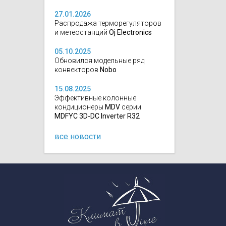
27.01.2026
Распродажа терморегуляторов
и метеостанций
Oj Electronics
05.10.2025
Обновился модельные ряд
конвекторов
Nobo
15.08.2025
Эффективные колонные
кондиционеры
MDV
серии
MDFYC 3D-DC Inverter R32
все новости