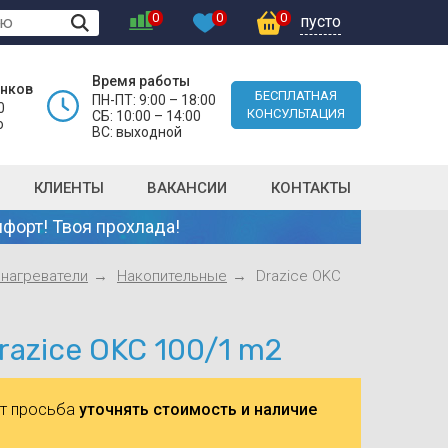
0
0
0
пусто
Время работы
онков
БЕСПЛАТНАЯ
ПН-ПТ: 9:00 – 18:00
0
КОНСУЛЬТАЦИЯ
СБ: 10:00 – 14:00
о
ВС: выходной
КЛИЕНТЫ
ВАКАНСИИ
КОНТАКТЫ
форт! Твоя прохлада!
нагреватели
Накопительные
Drazice OKC
azice OKC 100/1 m2
ют просьба
уточнять стоимость и наличие