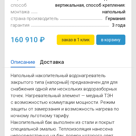
способ
вертикальная, способ крепления:
монтажа
напольный
страна производитель
Германия
гарантия
3 года
160 910
заказ в 1 клик
в корзину
Описание
Доставка
Напольный накопительный водонагреватель
закрытого типа (напорный) предназначен для для
снабжения одной или нескольких водоразборных
точек. Нагревательный элемент — медный ТЭН
с возможностью коммутации мощности. Режим
защиты от замерзания и возможность нагрева по
ночному льготному тарифу.
Накопительный бак выполнен из стали и покрыт
специальной эмалью. Теплоизоляция нанесена
непосредственно на бак, поверх которого одет