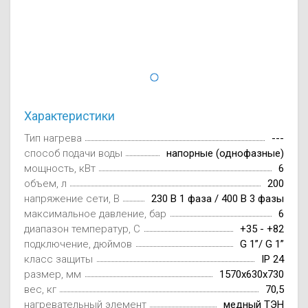
Осушители воз
отработанном 
Wi-Fi модуля д
Характеристики
Тип нагрева
---
способ подачи воды
напорные (однофазные)
мощность, кВт
6
объем, л
200
напряжение сети, В
230 В 1 фаза / 400 В 3 фазы
максимальное давление, бар
6
диапазон температур, С
+35 - +82
подключение, дюймов
G 1”/ G 1”
класс защиты
IP 24
размер, мм
1570x630x730
вес, кг
70,5
нагревательный элемент
медный ТЭН